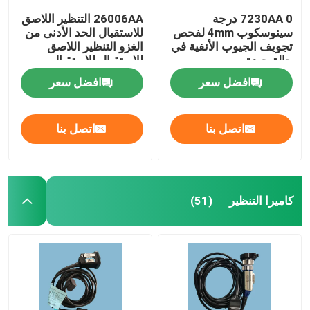
7230AA 0 درجة
26006AA التنظير اللاصق
سينوسكوب 4mm لفحص
للاستقبال الحد الأدنى من
تجويف الجيوب الأنفية في
الغزو التنظير اللاصق
حالة جيدة
للاستقبال للاستقبال
للاستقبال
افضل سعر
افضل سعر
اتصل بنا
اتصل بنا
كاميرا التنظير
(51)