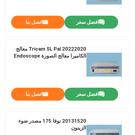
منظار داخلي صلب
افضل سعر
اتصل بنا
كاميرا التنظير
20222020 Tricam SL Pal معالج
معالج التنظير الداخلي
الكاميرا معالج الصورة Endoscope
أجزاء المنظار المرنة
أجزاء منظار داخلي صلبة
افضل سعر
اتصل بنا
كابل المنظار
20131520 نوفا 175 مصدر ضوء
الزينون
إصلاح المنظار المرن