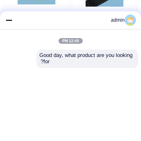
أنبوب دليل ضوئي متوافق
أجزاء مرنة للكشف
admin
لمختلف الملحقات المرنة
الدماغي اختياري كشف
للأندوسكوب
الدماغي مقاطع ثنية
المعدن
12:49 PM
افضل سعر
افضل سعر
Good day, what product are you looking 
for?
اتصل بنا
اتصل بنا
عرض المزيد
منزل
حول نا
اتصل بنا
Desktop Site
خريطة الموقع
سياسة الخصوصية