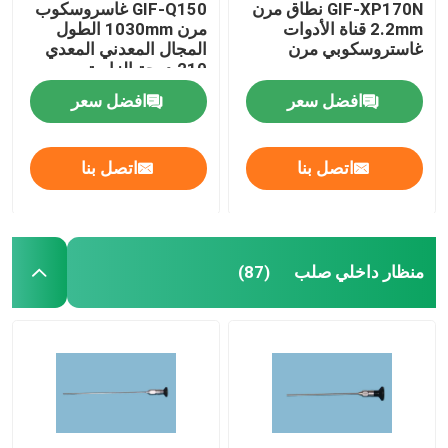
GIF-XP170N نطاق مرن
GIF-Q150 غاسروسكوب
2.2mm قناة الأدوات
مرن 1030mm الطول
غاستروسكوبي مرن
المجال المعدني المعدي
210 درجة الزاوية
افضل سعر
افضل سعر
اتصل بنا
اتصل بنا
منظار داخلي صلب
(87)