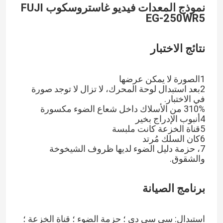
نموذج المعدات
فيديو غاستروسكوب FUJI
EG-250WR5
نتائج الاختبار
1الصورة لا يمكن عرضها
2بعد استبدال لوحة المحرك، لا تزال لا توجد صورة
في الاختبار.
310% من الأسلاك داخل شعاع الضوء مكسورة
4أنبوب الإدراج بخير
5قناة الخزعة كانت ملبسة
6كان السلك مُرتد
7، حزمة دليل الضوء لديها ظروف الشيخوخة
والشقوق.
برنامج الصيانة
استبدال: سي سي دي ؛ حزمة الضوء ؛ قناة الخزعة ؛