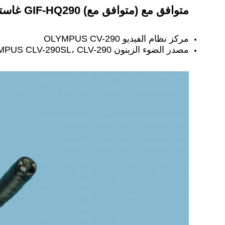
متوافق مع (متوافق مع) GIF-HQ290 غاستروسكوب:
مركز نظام الفيديو OLYMPUS CV-290
مصدر الضوء الزينون OLYMPUS CLV-290SL، CLV-290