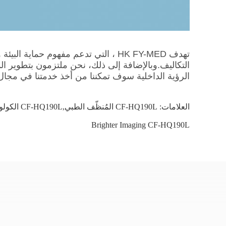
تهدف HK FY-MED ، التي تدعم مفهوم ح
التكاليف.وبالإضافة إلى ذلك، نحن ملتزمون بتطوير ال
الرؤية الداخلية سوف تمكننا من أخذ خدمتنا في مجال ا
العلامات:
CF-HQ190L المُنظّف الطبي,CF-HQ190L الكولونوفيديوسكوب عمق مثالي,تصوير أوضح CF-HQ190L
Brighter Imaging CF-HQ190L