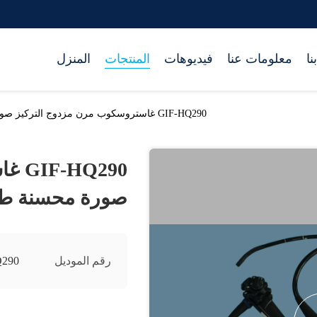
نا
معلومات عنا
فيديوهات
المنتجات
المنزل
GIF-HQ290 غاستروسكوب مرن مزدوج التركيز صورة محسنة طائرة الماء
Q290
صورة محسنة طائ
رقم الموديل
Q290