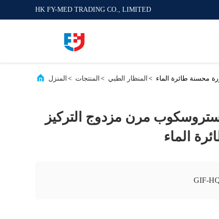
HK FY-MED TRADING CO., LIMITED
>
المنظار الطبي
>
المنتجات
>
المنزل
GIF-H غاستروسكوب مرن مزدوج التركيز
رة الماء
GIF-H