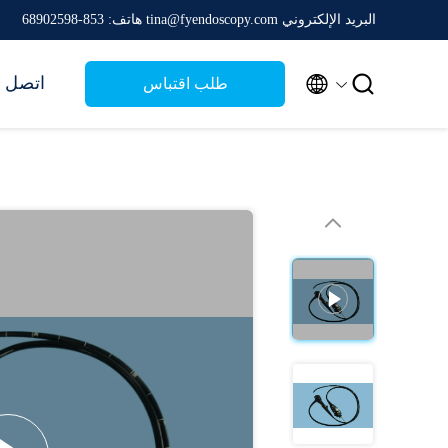
البريد الإلكتروني tina@fyendoscopy.com
هاتف: 853-68902598


اتصل ب
طلب اقتباس