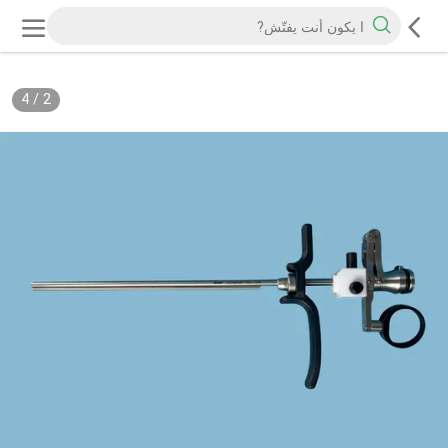
4
/
2