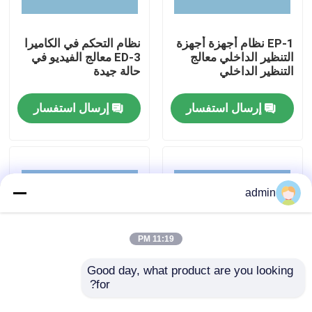
معلومات عنا
EP-1 نظام أجهزة أجهزة
نظام التحكم في الكاميرا
التنظير الداخلي معالج
ED-3 معالج الفيديو في
التنظير الداخلي
حالة جيدة
جولة في المعمل
إرسال استفسار
إرسال استفسار
مراقبة الجودة
اتصل بنا
admin
اطلب اقتباس
11:19 PM
المنظار الطبي
Good day, what product are you looking 
for?
(ليجاسور-TM8) وحدات
IDS-300 مولد الكهرباء
جراحية كهربائية معالج
الجراحية أداة الكهرباء
نطاق مرن