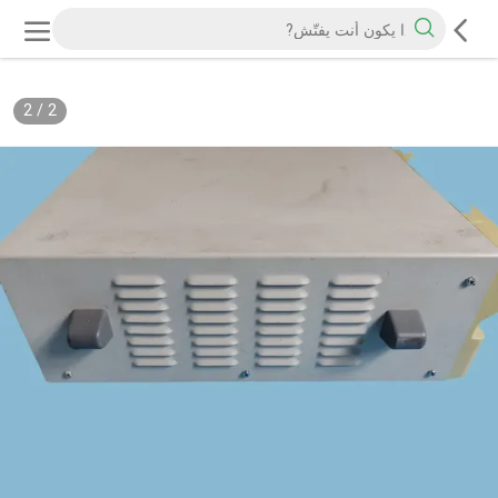
2
/
2